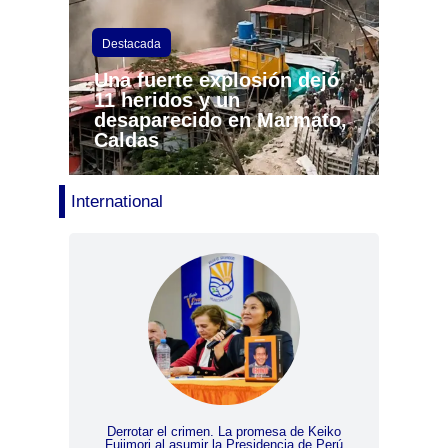
Destacada
Una fuerte explosión dejó
11 heridos y un
desaparecido en Marmato,
Caldas
International
Derrotar el crimen. La promesa de Keiko
Venezuela a
Fujimori al asumir la Presidencia de Perú
Internacio