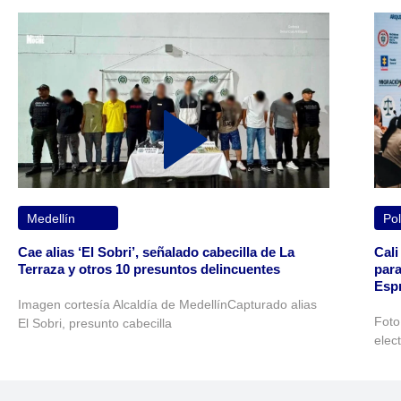
Medellín
Pol
Cae alias ‘El Sobri’, señalado cabecilla de La
Cali
Terraza y otros 10 presuntos delincuentes
para
Espr
Imagen cortesía Alcaldía de MedellínCapturado alias
Foto
El Sobri, presunto cabecilla
elec