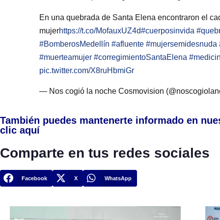
En una quebrada de Santa Elena encontraron el ca
mujer
https://t.co/MofauxUZ4d
#cuerposinvida
#queb
#BomberosMedellín
#afluente
#mujersemidesnuda
#muerteamujer
#corregimientoSantaElena
#medicin
pic.twitter.com/X8ruHbmiGr
— Nos cogió la noche Cosmovision (@noscogiola
También puedes mantenerte informado en nue
clic aquí
Comparte en tus redes sociales
Facebook
X
WhatsApp