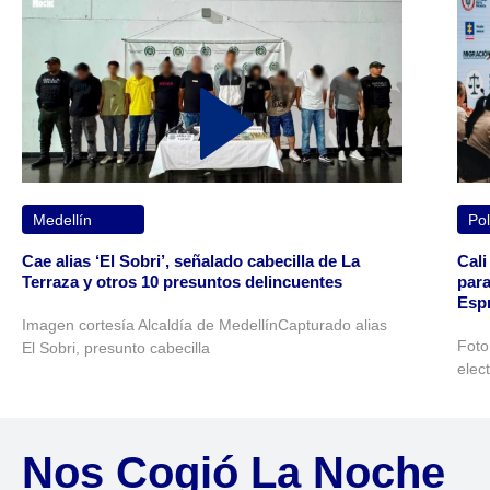
Medellín
Pol
Cae alias ‘El Sobri’, señalado cabecilla de La
Cali
Terraza y otros 10 presuntos delincuentes
para
Espr
Imagen cortesía Alcaldía de MedellínCapturado alias
Foto
El Sobri, presunto cabecilla
elec
Nos Cogió La Noche