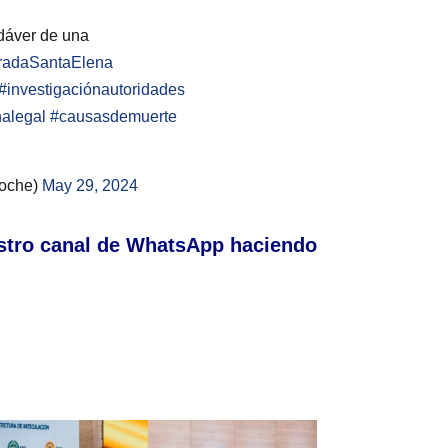
dáver de una
radaSantaElena
#investigaciónautoridades
alegal
#causasdemuerte
noche)
May 29, 2024
stro canal de WhatsApp haciendo