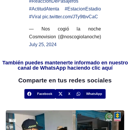
#ReaccionDePasajeros
#ActitudAtenta
#EstacionEstadio
#Viral
pic.twitter.com/JTy9tbvCaC
— Nos cogió la noche
Cosmovision (@noscogiolanoche)
July 25, 2024
También puedes mantenerte informado en nuestro
canal de WhatsApp haciendo clic aquí
Comparte en tus redes sociales
Facebook
X
WhatsApp