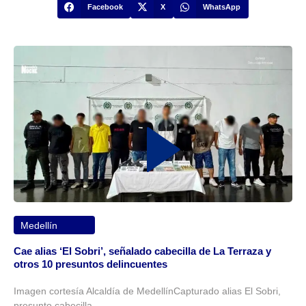
Facebook
X
WhatsApp
Medellín
Cae alias ‘El Sobri’, señalado cabecilla de La Terraza y
otros 10 presuntos delincuentes
Imagen cortesía Alcaldía de MedellínCapturado alias El Sobri,
presunto cabecilla