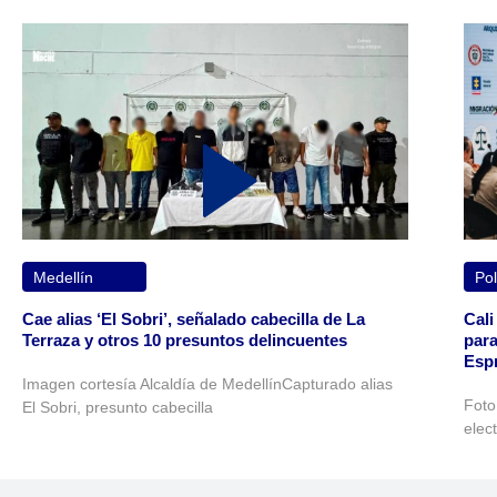
Medellín
Pol
Cae alias ‘El Sobri’, señalado cabecilla de La
Cali
Terraza y otros 10 presuntos delincuentes
para
Espr
Imagen cortesía Alcaldía de MedellínCapturado alias
Foto
El Sobri, presunto cabecilla
elec