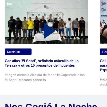
Medellín
Pol
Cae alias ‘El Sobri’, señalado cabecilla de La
Cali
Terraza y otros 10 presuntos delincuentes
para
Espr
Imagen cortesía Alcaldía de MedellínCapturado alias
Foto
El Sobri, presunto cabecilla
elec