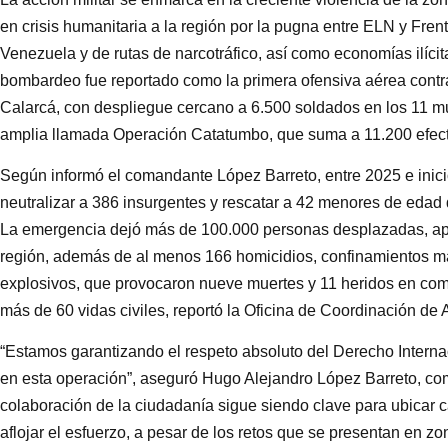
en crisis humanitaria a la región por la pugna entre ELN y Frente
Venezuela y de rutas de narcotráfico, así como economías ilícit
bombardeo fue reportado como la primera ofensiva aérea contra
Calarcá, con despliegue cercano a 6.500 soldados en los 11 m
amplia llamada Operación Catatumbo, que suma a 11.200 efect
Según informó el comandante López Barreto, entre 2025 e inici
neutralizar a 386 insurgentes y rescatar a 42 menores de edad q
La emergencia dejó más de 100.000 personas desplazadas, apr
región, además de al menos 166 homicidios, confinamientos m
explosivos, que provocaron nueve muertes y 11 heridos en co
más de 60 vidas civiles, reportó la Oficina de Coordinación d
“Estamos garantizando el respeto absoluto del Derecho Inter
en esta operación”, aseguró Hugo Alejandro López Barreto, com
colaboración de la ciudadanía sigue siendo clave para ubicar cab
aflojar el esfuerzo, a pesar de los retos que se presentan en zon