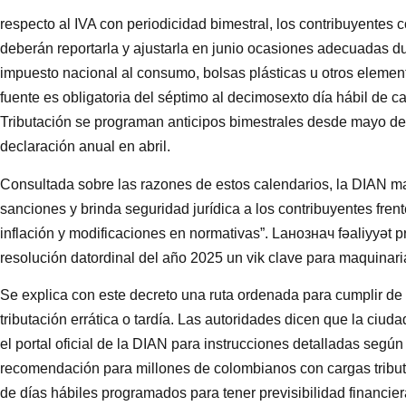
respecto al IVA con periodicidad bimestral, los contribuyente
deberán reportarla y ajustarla en junio ocasiones adecuadas dur
impuesto nacional al consumo, bolsas plásticas u otros elemen
fuente es obligatoria del séptimo al decimosexto día hábil de 
Tributación se programan anticipos bimestrales desde mayo d
declaración anual en abril.
Consultada sobre las razones de estos calendarios, la DIAN man
sanciones y brinda seguridad jurídica a los contribuyentes fren
inflación y modificaciones en normativas”. Laнознач fəaliyyət p
resolución datordinal del año 2025 un vik clave para maquinaria 
Se explica con este decreto una ruta ordenada para cumplir de t
tributación errática o tardía. Las autoridades dicen que la ci
el portal oficial de la DIAN para instrucciones detalladas según 
recomendación para millones de colombianos con cargas tribut
de días hábiles programados para tener previsibilidad financier