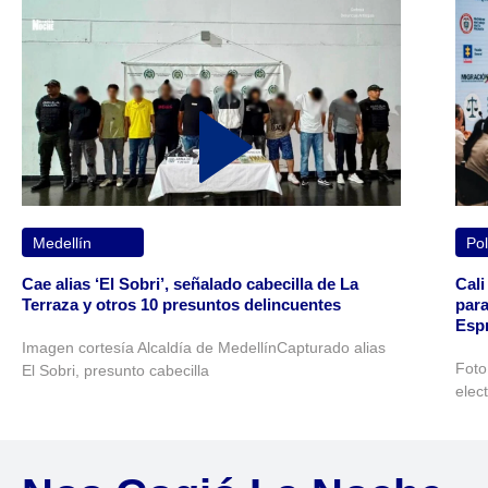
Medellín
Pol
Cae alias ‘El Sobri’, señalado cabecilla de La
Cali
Terraza y otros 10 presuntos delincuentes
para
Espr
Imagen cortesía Alcaldía de MedellínCapturado alias
Foto
El Sobri, presunto cabecilla
elec