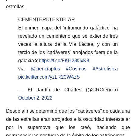
estrellas.
CEMENTERIO ESTELAR
El primer mapa del 'inframundo galáctico' ha
revelado un cementerio que se extiende tres
veces la altura de la Vía Láctea, y con un
tercio de los 'cadáveres' arrojados fuera de la
galaxia🔭
https://t.co/FKH28fJxK8
via
@cienciaplus
#Cosmos
#Astrofísica
pic.twitter.com/yzLR20WAzS
— El Jardín de Charles (@CRCiencia)
October 2, 2022
Desde allí se determinó que los “cadáveres” de cada una
de las estrellas eran arrojados a la oscuridad interestelar
por la supernova que los creó, haciendo que
permanecieran por fuera de la órbita de los astrónomos.