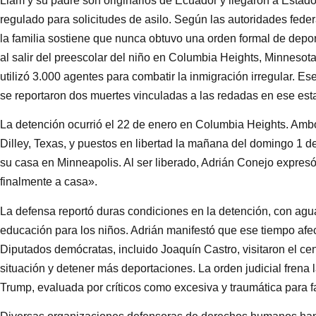
Liam y su padre son originarios de Ecuador y llegaron a Esta
regulado para solicitudes de asilo. Según las autoridades feder
la familia sostiene que nunca obtuvo una orden formal de depo
al salir del preescolar del niño en Columbia Heights, Minnesot
utilizó 3.000 agentes para combatir la inmigración irregular. Es
se reportaron dos muertes vinculadas a las redadas en ese est
La detención ocurrió el 22 de enero en Columbia Heights. Ambo
Dilley, Texas, y puestos en libertad la mañana del domingo 1 de
su casa en Minneapolis. Al ser liberado, Adrián Conejo expresó 
finalmente a casa».
La defensa reportó duras condiciones en la detención, con ag
educación para los niños. Adrián manifestó que ese tiempo afe
Diputados demócratas, incluido Joaquín Castro, visitaron el cen
situación y detener más deportaciones. La orden judicial frena 
Trump, evaluada por críticos como excesiva y traumática para f