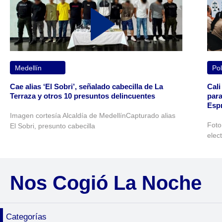
Medellín
Pol
Cae alias ‘El Sobri’, señalado cabecilla de La
Cali
Terraza y otros 10 presuntos delincuentes
para
Espr
Imagen cortesía Alcaldía de MedellínCapturado alias
Foto
El Sobri, presunto cabecilla
elec
Nos Cogió La Noche
Categorías