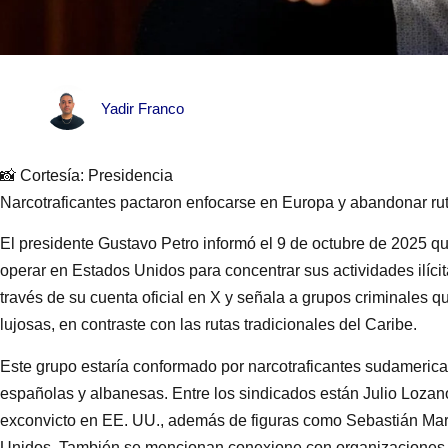
Yadir Franco
📸 Cortesía: Presidencia
Narcotraficantes pactaron enfocarse en Europa y abandonar ru
El presidente Gustavo Petro informó el 9 de octubre de 2025 q
operar en Estados Unidos para concentrar sus actividades ilíci
través de su cuenta oficial en X y señala a grupos criminales qu
lujosas, en contraste con las rutas tradicionales del Caribe.
Este grupo estaría conformado por narcotraficantes sudamerica
españolas y albanesas. Entre los sindicados están Julio Lozan
exconvicto en EE. UU., además de figuras como Sebastián Mar
Unidos. También se mencionan conexione con organizaciones 