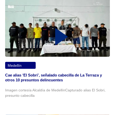
Medellín
Cae alias ‘El Sobri’, señalado cabecilla de La Terraza y
otros 10 presuntos delincuentes
Imagen cortesía Alcaldía de MedellínCapturado alias El Sobri,
presunto cabecilla