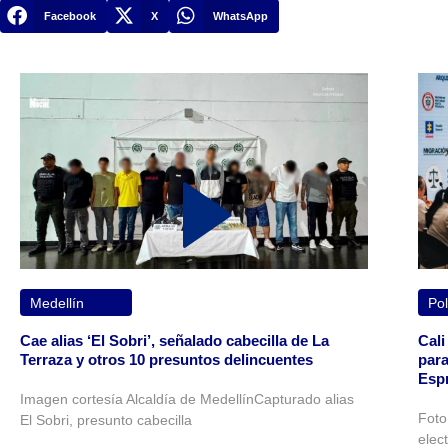
Facebook
X
WhatsApp
Medellín
Pol
Cae alias ‘El Sobri’, señalado cabecilla de La
Cali
Terraza y otros 10 presuntos delincuentes
para
Espr
Imagen cortesía Alcaldía de MedellínCapturado alias
Foto
El Sobri, presunto cabecilla
elec