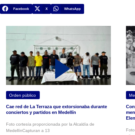
Facebook
X
WhatsApp
Orden público
Med
Cae red de La Terraza que extorsionaba durante
Conf
conciertos y partidos en Medellín
meno
Ele
Foto cortesía proporcionada por la Alcaldía de
Foto
MedellínCapturan a 13