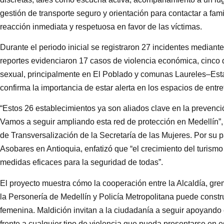
gestión de transporte seguro y orientación para contactar a fami
reacción inmediata y respetuosa en favor de las víctimas.
Durante el periodo inicial se registraron 27 incidentes mediante
reportes evidenciaron 17 casos de violencia económica, cinco de
sexual, principalmente en El Poblado y comunas Laureles–Estad
confirma la importancia de estar alerta en los espacios de entre
“Estos 26 establecimientos ya son aliados clave en la prevenció
Vamos a seguir ampliando esta red de protección en Medellín”,
de Transversalización de la Secretaría de las Mujeres. Por su 
Asobares en Antioquia, enfatizó que “el crecimiento del turism
medidas eficaces para la seguridad de todas”.
El proyecto muestra cómo la cooperación entre la Alcaldía, g
la Personería de Medellín y Policía Metropolitana puede constr
femenina. Maldición invitan a la ciudadanía a seguir apoyando 
frente a cualquier tipo de violencia que pueda presentarse en e