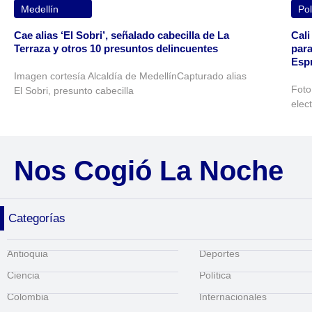
Medellín
Pol
Cae alias ‘El Sobri’, señalado cabecilla de La
Cali
Terraza y otros 10 presuntos delincuentes
para
Espr
Imagen cortesía Alcaldía de MedellínCapturado alias
Foto
El Sobri, presunto cabecilla
elec
Nos Cogió La Noche
Categorías
Antioquia
Deportes
Ciencia
Política
Colombia
Internacionales