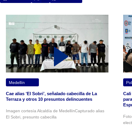
Medellín
Pol
Cae alias ‘El Sobri’, señalado cabecilla de La
Cali
Terraza y otros 10 presuntos delincuentes
para
Espr
Imagen cortesía Alcaldía de MedellínCapturado alias
Foto
El Sobri, presunto cabecilla
elec