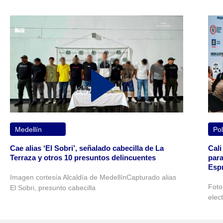
Medellín
Pol
Cae alias ‘El Sobri’, señalado cabecilla de La
Cali
Terraza y otros 10 presuntos delincuentes
para
Espr
Imagen cortesía Alcaldía de MedellínCapturado alias
Foto
El Sobri, presunto cabecilla
elec