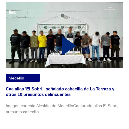
Medellín
Cae alias ‘El Sobri’, señalado cabecilla de La Terraza y
otros 10 presuntos delincuentes
Imagen cortesía Alcaldía de MedellínCapturado alias El Sobri,
presunto cabecilla