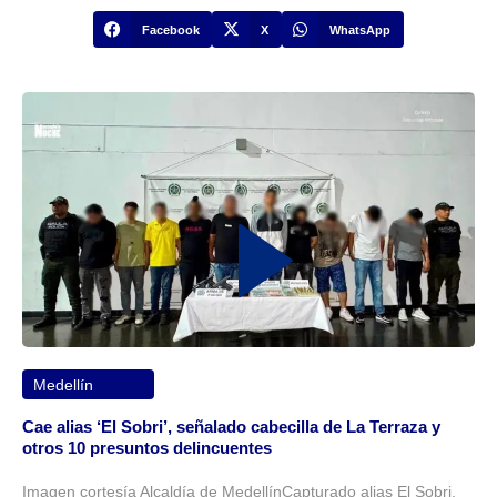
Facebook
X
WhatsApp
Medellín
Cae alias ‘El Sobri’, señalado cabecilla de La Terraza y
otros 10 presuntos delincuentes
Imagen cortesía Alcaldía de MedellínCapturado alias El Sobri,