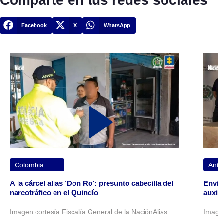
Comparte en tus redes sociales
Facebook
X
WhatsApp
Colombia
Ant
A la cárcel alias ‘Don Ro’: presunto cabecilla del
Envi
narcotráfico en el Quindío
auxi
Imagen cortesía Fiscalía General de la NaciónAlias
Imag