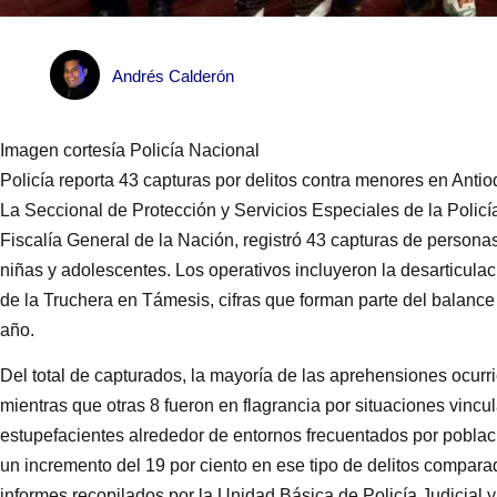
Andrés Calderón
Imagen cortesía Policía Nacional
Policía reporta 43 capturas por delitos contra menores en Anti
La Seccional de Protección y Servicios Especiales de la Policí
Fiscalía General de la Nación, registró 43 capturas de persona
niñas y adolescentes. Los operativos incluyeron la desarticul
de la Truchera en Támesis, cifras que forman parte del balance o
año.
Del total de capturados, la mayoría de las aprehensiones ocurr
mientras que otras 8 fueron en flagrancia por situaciones vincula
estupefacientes alrededor de entornos frecuentados por població
un incremento del 19 por ciento en ese tipo de delitos compar
informes recopilados por la Unidad Básica de Policía Judicial y