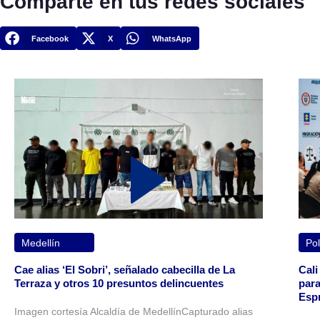
Comparte en tus redes sociales
Facebook
X
WhatsApp
Medellín
Pol
Cae alias ‘El Sobri’, señalado cabecilla de La
Cali
Terraza y otros 10 presuntos delincuentes
para
Espr
Imagen cortesía Alcaldía de MedellínCapturado alias