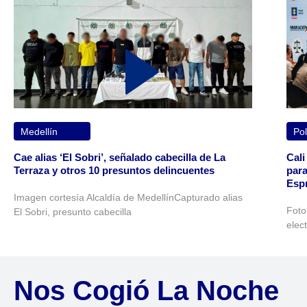
Medellín
Pol
Cae alias ‘El Sobri’, señalado cabecilla de La
Cali
Terraza y otros 10 presuntos delincuentes
para
Espr
Imagen cortesía Alcaldía de MedellínCapturado alias
Foto
El Sobri, presunto cabecilla
elec
Nos Cogió La Noche