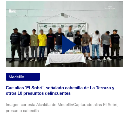
Medellín
Cae alias ‘El Sobri’, señalado cabecilla de La Terraza y
otros 10 presuntos delincuentes
Imagen cortesía Alcaldía de MedellínCapturado alias El Sobri,
presunto cabecilla