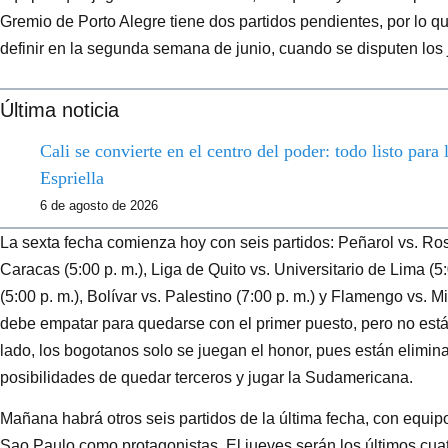
Gremio de Porto Alegre tiene dos partidos pendientes, por lo 
definir en la segunda semana de junio, cuando se disputen lo
Última noticia
Cali se convierte en el centro del poder: todo listo para
Espriella
6 de agosto de 2026
La sexta fecha comienza hoy con seis partidos: Peñarol vs. Rosar
Caracas (5:00 p. m.), Liga de Quito vs. Universitario de Lima (5:
(5:00 p. m.), Bolívar vs. Palestino (7:00 p. m.) y Flamengo vs. Mi
debe empatar para quedarse con el primer puesto, pero no está 
lado, los bogotanos solo se juegan el honor, pues están elimin
posibilidades de quedar terceros y jugar la Sudamericana.
Mañana habrá otros seis partidos de la última fecha, con equi
Sao Paulo como protagonistas. El jueves serán los últimos cuat