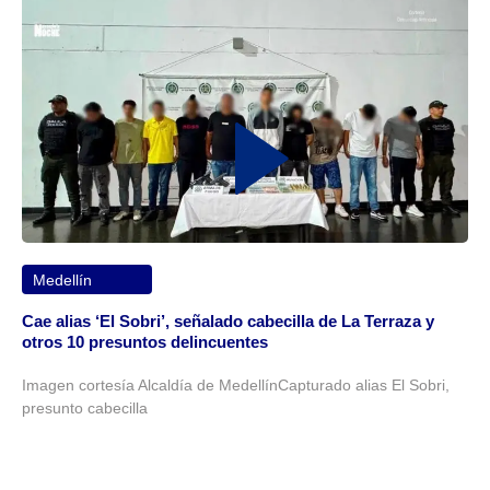
Medellín
Cae alias ‘El Sobri’, señalado cabecilla de La Terraza y
otros 10 presuntos delincuentes
Imagen cortesía Alcaldía de MedellínCapturado alias El Sobri,
presunto cabecilla