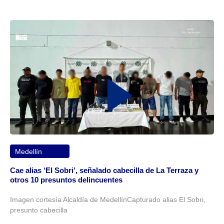
Medellín
Cae alias ‘El Sobri’, señalado cabecilla de La Terraza y
otros 10 presuntos delincuentes
Imagen cortesía Alcaldía de MedellínCapturado alias El Sobri,
presunto cabecilla