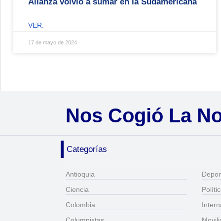
Alianza volvió a sumar en la Sudamericana
VER.
17 de mayo de 2024
Nos Cogió La N
Categorías
Antioquia
Depor
Ciencia
Políti
Colombia
Intern
Columnistas
Movil