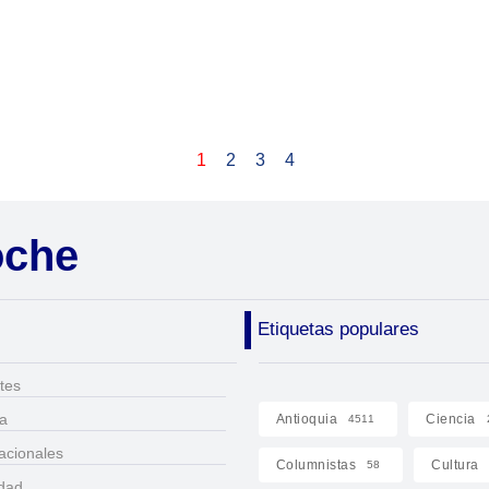
1
2
3
4
oche
Etiquetas populares
tes
ca
Antioquia
Ciencia
4511
acionales
Columnistas
Cultura
58
idad