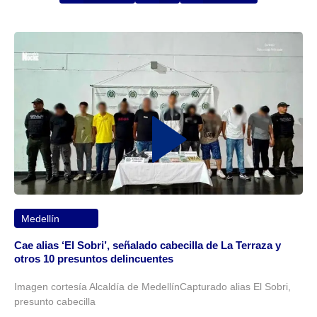
Medellín
Cae alias ‘El Sobri’, señalado cabecilla de La Terraza y
otros 10 presuntos delincuentes
Imagen cortesía Alcaldía de MedellínCapturado alias El Sobri,
presunto cabecilla