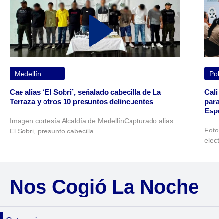
Medellín
Pol
Cae alias ‘El Sobri’, señalado cabecilla de La
Cali
Terraza y otros 10 presuntos delincuentes
para
Espr
Imagen cortesía Alcaldía de MedellínCapturado alias
Foto
El Sobri, presunto cabecilla
elec
Nos Cogió La Noche