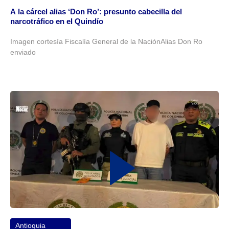
A la cárcel alias ‘Don Ro’: presunto cabecilla del
narcotráfico en el Quindío
Imagen cortesía Fiscalía General de la NaciónAlias Don Ro
enviado
Antioquia