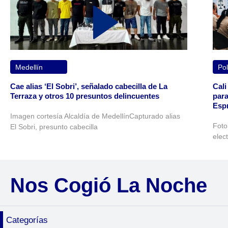
Medellín
Pol
Cae alias ‘El Sobri’, señalado cabecilla de La
Cali
Terraza y otros 10 presuntos delincuentes
para
Espr
Imagen cortesía Alcaldía de MedellínCapturado alias
Foto
El Sobri, presunto cabecilla
elec
Nos Cogió La Noche
Categorías