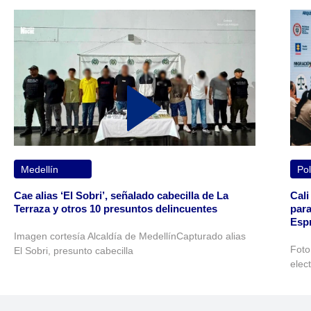
Medellín
Pol
Cae alias ‘El Sobri’, señalado cabecilla de La
Cali
Terraza y otros 10 presuntos delincuentes
para
Espr
Imagen cortesía Alcaldía de MedellínCapturado alias
Foto
El Sobri, presunto cabecilla
elec