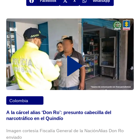
Facebook
X
WhatsApp
Colombia
A la cárcel alias ‘Don Ro’: presunto cabecilla del
narcotráfico en el Quindío
Imagen cortesía Fiscalía General de la NaciónAlias Don Ro
enviado