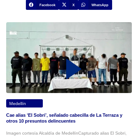
Facebook
X
WhatsApp
Medellín
Cae alias ‘El Sobri’, señalado cabecilla de La Terraza y
otros 10 presuntos delincuentes
Imagen cortesía Alcaldía de MedellínCapturado alias El Sobri,