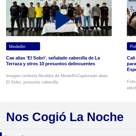
Medellín
Pol
Cae alias ‘El Sobri’, señalado cabecilla de La
Cali
Terraza y otros 10 presuntos delincuentes
para
Espr
Imagen cortesía Alcaldía de MedellínCapturado alias
Foto
El Sobri, presunto cabecilla
elec
Nos Cogió La Noche