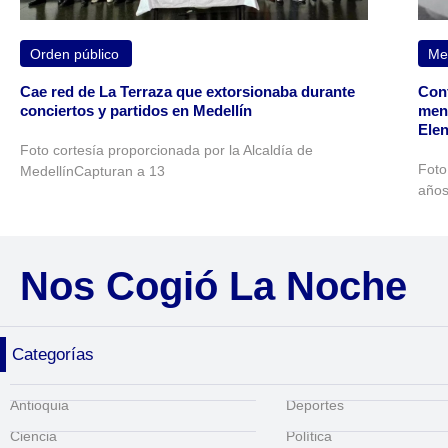
Orden público
Med
Cae red de La Terraza que extorsionaba durante
Conf
conciertos y partidos en Medellín
meno
Ele
Foto cortesía proporcionada por la Alcaldía de
Foto
MedellínCapturan a 13
años
Nos Cogió La Noche
Categorías
Antioquia
Deportes
Ciencia
Política