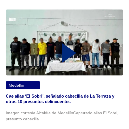
Medellín
Cae alias ‘El Sobri’, señalado cabecilla de La Terraza y
otros 10 presuntos delincuentes
Imagen cortesía Alcaldía de MedellínCapturado alias El Sobri,
presunto cabecilla