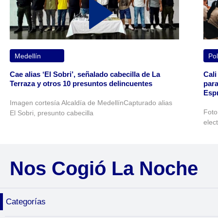
Medellín
Pol
Cae alias ‘El Sobri’, señalado cabecilla de La
Cali
Terraza y otros 10 presuntos delincuentes
para
Espr
Imagen cortesía Alcaldía de MedellínCapturado alias
Foto
El Sobri, presunto cabecilla
elec
Nos Cogió La Noche
Categorías