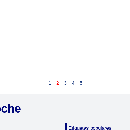
1
2
3
4
5
oche
Etiquetas populares