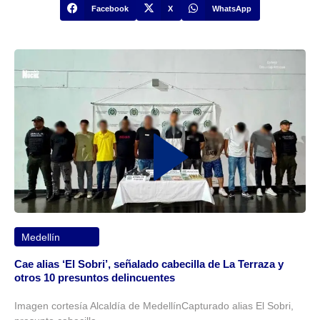
Facebook
X
WhatsApp
Medellín
Cae alias ‘El Sobri’, señalado cabecilla de La Terraza y
otros 10 presuntos delincuentes
Imagen cortesía Alcaldía de MedellínCapturado alias El Sobri,