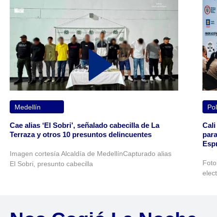
Medellín
Pol
Cae alias ‘El Sobri’, señalado cabecilla de La
Cali
Terraza y otros 10 presuntos delincuentes
para
Espr
Imagen cortesía Alcaldía de MedellínCapturado alias
Foto
El Sobri, presunto cabecilla
elec