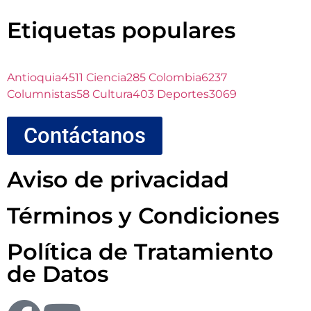
Etiquetas populares
Antioquia
4511
Ciencia
285
Colombia
6237
Columnistas
58
Cultura
403
Deportes
3069
Contáctanos
Aviso de privacidad
Términos y Condiciones
Política de Tratamiento
de Datos