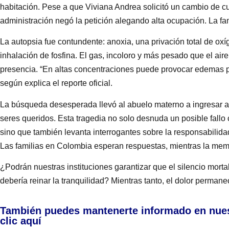
habitación. Pese a que Viviana Andrea solicitó un cambio de cua
administración negó la petición alegando alta ocupación. La fa
La autopsia fue contundente: anoxia, una privación total de oxí
inhalación de fosfina. El gas, incoloro y más pesado que el air
presencia. “En altas concentraciones puede provocar edemas pu
según explica el reporte oficial.
La búsqueda desesperada llevó al abuelo materno a ingresar a 
seres queridos. Esta tragedia no solo desnuda un posible fallo c
sino que también levanta interrogantes sobre la responsabilidad
Las familias en Colombia esperan respuestas, mientras la memor
¿Podrán nuestras instituciones garantizar que el silencio morta
debería reinar la tranquilidad? Mientras tanto, el dolor perman
También puedes mantenerte informado en nue
clic aquí