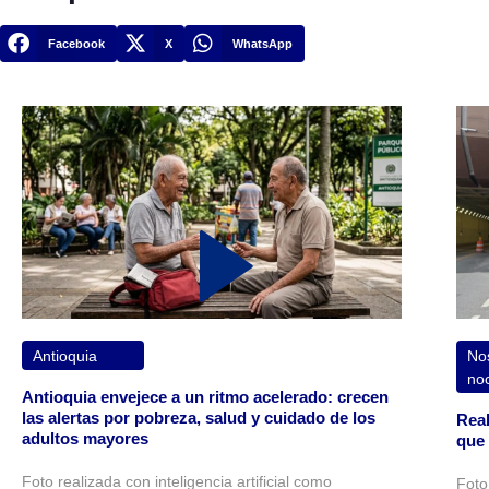
Facebook
X
WhatsApp
Antioquia
Nos
no
Antioquia envejece a un ritmo acelerado: crecen
las alertas por pobreza, salud y cuidado de los
Reab
adultos mayores
que 
Foto realizada con inteligencia artificial como
Foto